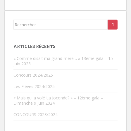
É
v
è
n
Rechercher...
e
m
e
ARTICLES RÉCENTS
n
« Comme disait ma grand-mère… » 13ème gala – 15
t
juin 2025
s
Concours 2024/2025
Les Elèves 2024/2025
« Mais qui a volé La Joconde? » – 12ème gala –
Dimanche 9 juin 2024
CONCOURS 2023/2024