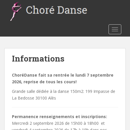
S
k
i
p
t
TOGGLE
o
m
a
Informations
i
n
c
ChoréDanse fait sa rentrée le lundi 7 septembre
o
2026, reprise de tous les cours!
n
t
Grande salle dédiée à la danse 150m2: 199 Impasse de
e
La Bedosse 30100 Alès
n
t
Permanence renseignements et inscriptions:
Mercredi 2 septembre 2026 de 15h00 à 18h00 et
vendredi 4 septembre 2026 de 17h à 19h dans nos