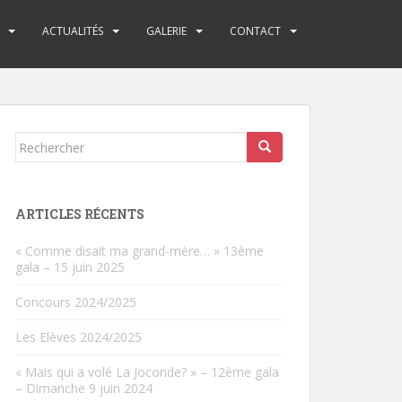
ACTUALITÉS
GALERIE
CONTACT
Rechercher...
ARTICLES RÉCENTS
« Comme disait ma grand-mère… » 13ème
gala – 15 juin 2025
Concours 2024/2025
Les Elèves 2024/2025
« Mais qui a volé La Joconde? » – 12ème gala
– Dimanche 9 juin 2024