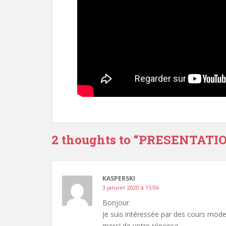
2 thoughts to “PRESENTATIO
KASPERSKI
3 janvier 2020 à 15:06
Bonjour
Je suis intéressée par des cours moder
merci de votre réponse