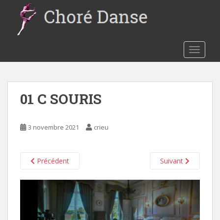
S
k
i
p
t
TOGGLE
o
m
a
01 C SOURIS
i
n
c
3 novembre 2021
crieu
o
n
t
Précédent
Suivant
e
n
t