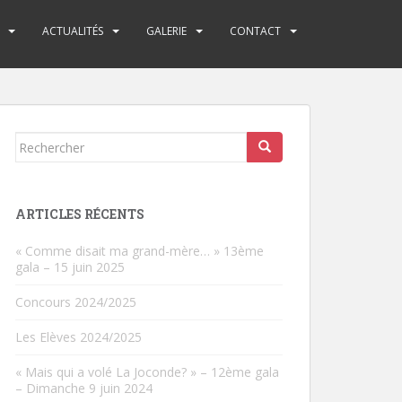
ACTUALITÉS
GALERIE
CONTACT
Rechercher...
ARTICLES RÉCENTS
« Comme disait ma grand-mère… » 13ème
gala – 15 juin 2025
Concours 2024/2025
Les Elèves 2024/2025
« Mais qui a volé La Joconde? » – 12ème gala
– Dimanche 9 juin 2024