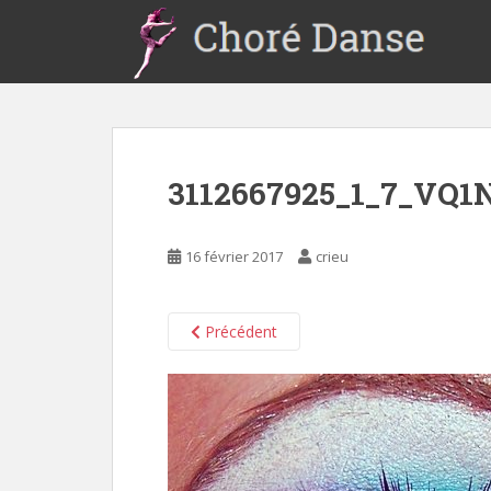
S
k
i
p
t
o
m
3112667925_1_7_VQ1
a
i
n
16 février 2017
crieu
c
o
n
Précédent
t
e
n
t