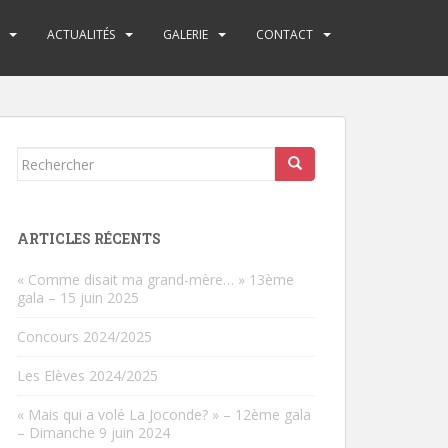
ACTUALITÉS
GALERIE
CONTACT
Rechercher...
ARTICLES RÉCENTS
« Comme disait ma grand-mère… » 13ème
gala – 15 juin 2025
Concours 2024/2025
Les Elèves 2024/2025
« Mais qui a volé La Joconde? » – 12ème gala
– Dimanche 9 juin 2024