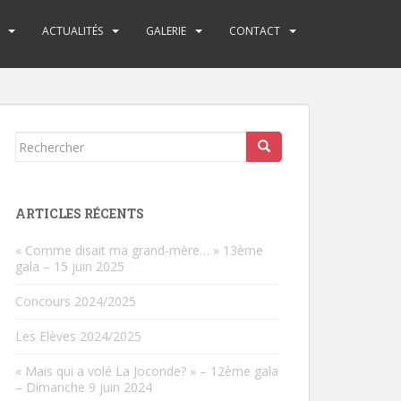
ACTUALITÉS
GALERIE
CONTACT
Rechercher...
ARTICLES RÉCENTS
« Comme disait ma grand-mère… » 13ème
gala – 15 juin 2025
Concours 2024/2025
Les Elèves 2024/2025
« Mais qui a volé La Joconde? » – 12ème gala
– Dimanche 9 juin 2024