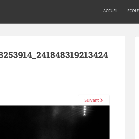
ACCUEIL
ECOLE
8253914_241848319213424
Suivant