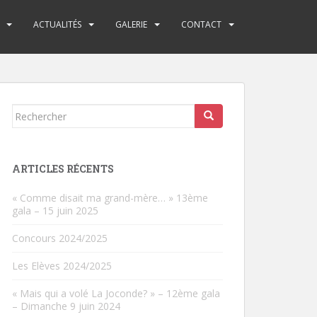
ACTUALITÉS
GALERIE
CONTACT
Rechercher...
ARTICLES RÉCENTS
« Comme disait ma grand-mère… » 13ème
gala – 15 juin 2025
Concours 2024/2025
Les Elèves 2024/2025
« Mais qui a volé La Joconde? » – 12ème gala
– Dimanche 9 juin 2024