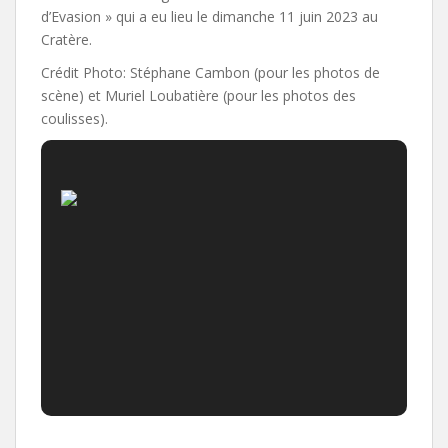
d’Evasion » qui a eu lieu le dimanche 11 juin 2023 au
Cratère.
Crédit Photo: Stéphane Cambon (pour les photos de
scène) et Muriel Loubatière (pour les photos des
coulisses).