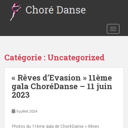
S
k
i
p
t
TOGGLE
o
m
a
Catégorie :
Uncategorized
i
n
c
« Rêves d’Evasion » 11ème
o
n
gala ChoréDanse – 11 juin
t
2023
e
n
t
9 juillet 2024
Photos du 11ème gala de ChoréDanse « Rêves