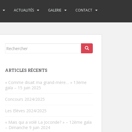
ACTUALITÉS
GALERIE
CONTACT
Rechercher...
ARTICLES RÉCENTS
« Comme disait ma grand-mère… » 13ème
gala – 15 juin 2025
Concours 2024/2025
Les Elèves 2024/2025
« Mais qui a volé La Joconde? » – 12ème gala
– Dimanche 9 juin 2024