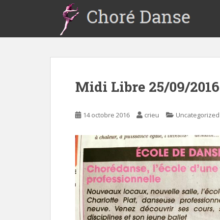
S
k
i
p
t
o
m
Midi Libre 25/09/2016
a
i
n
14 octobre 2016
crieu
Uncategorized
c
o
n
t
e
n
t