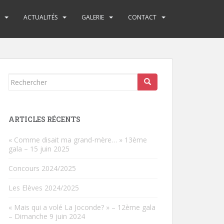
ACTUALITÉS
GALERIE
CONTACT
Rechercher...
ARTICLES RÉCENTS
« Comme disait ma grand-mère… » 13ème
gala – 15 juin 2025
Concours 2024/2025
Les Elèves 2024/2025
« Mais qui a volé La Joconde? » – 12ème gala
– Dimanche 9 juin 2024