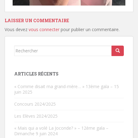
LAISSER UN COMMENTAIRE
Vous devez
vous connecter
pour publier un commentaire.
Rechercher...
ARTICLES RÉCENTS
« Comme disait ma grand-mère… » 13ème gala – 15
juin 2025
Concours 2024/2025
Les Elèves 2024/2025
« Mais qui a volé La Joconde? » – 12ème gala –
Dimanche 9 juin 2024