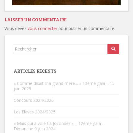
LAISSER UN COMMENTAIRE
Vous devez
vous connecter
pour publier un commentaire.
Rechercher...
ARTICLES RÉCENTS
« Comme disait ma grand-mère… » 13ème gala – 15
juin 2025
Concours 2024/2025
Les Elèves 2024/2025
« Mais qui a volé La Joconde? » – 12ème gala –
Dimanche 9 juin 2024