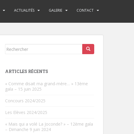
ACTUALITÉS
GALERIE
CONTACT
Rechercher...
ARTICLES RÉCENTS
« Comme disait ma grand-mère… » 13ème
gala – 15 juin 2025
Concours 2024/2025
Les Elèves 2024/2025
« Mais qui a volé La Joconde? » – 12ème gala
– Dimanche 9 juin 2024