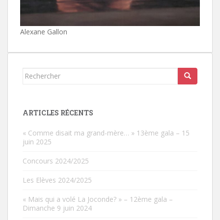
Alexane Gallon
Rechercher...
ARTICLES RÉCENTS
« Comme disait ma grand-mère… » 13ème gala – 15
juin 2025
Concours 2024/2025
Les Elèves 2024/2025
« Mais qui a volé La Joconde? » – 12ème gala –
Dimanche 9 juin 2024