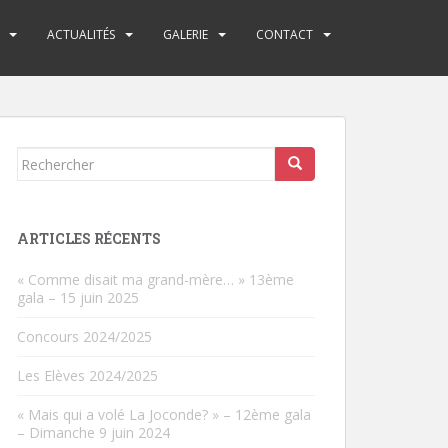
ACTUALITÉS
GALERIE
CONTACT
Rechercher...
ARTICLES RÉCENTS
« Comme disait ma grand-mère… » 13ème
gala – 15 juin 2025
Concours 2024/2025
Les Elèves 2024/2025
« Mais qui a volé La Joconde? » – 12ème gala
– Dimanche 9 juin 2024