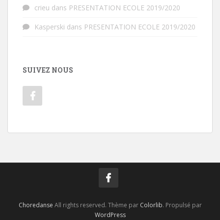
crieu
dans
PRESENTATION ECOLE 2019/2020
Kasperski
dans
PRESENTATION ECOLE 2019/2020
SUIVEZ NOUS
Choredanse
All rights reserved. Thème par
Colorlib
. Propulsé par
WordPress