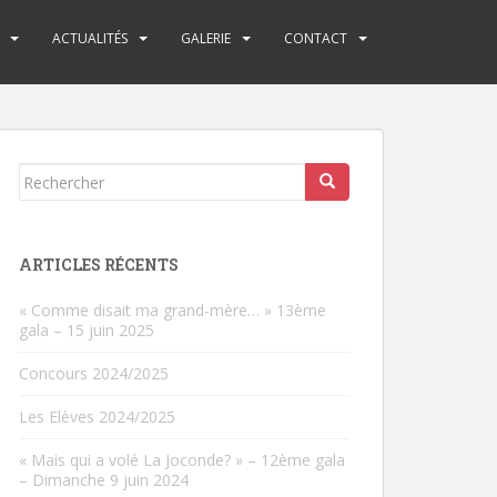
ACTUALITÉS
GALERIE
CONTACT
Rechercher...
ARTICLES RÉCENTS
« Comme disait ma grand-mère… » 13ème
gala – 15 juin 2025
Concours 2024/2025
Les Elèves 2024/2025
« Mais qui a volé La Joconde? » – 12ème gala
– Dimanche 9 juin 2024