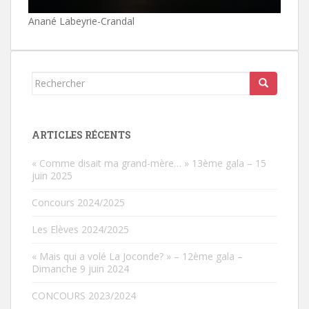
Anané Labeyrie-Crandal
Rechercher...
ARTICLES RÉCENTS
« Comme disait ma grand-mère… » 13ème gala – 15
juin 2025
Concours 2024/2025
Les Elèves 2024/2025
« Mais qui a volé La Joconde? » – 12ème gala –
Dimanche 9 juin 2024
CONCOURS 2023/2024