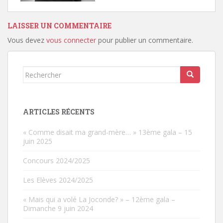
LAISSER UN COMMENTAIRE
Vous devez
vous connecter
pour publier un commentaire.
Rechercher...
ARTICLES RÉCENTS
« Comme disait ma grand-mère… » 13ème gala – 15
juin 2025
Concours 2024/2025
Les Elèves 2024/2025
« Mais qui a volé La Joconde? » – 12ème gala –
Dimanche 9 juin 2024