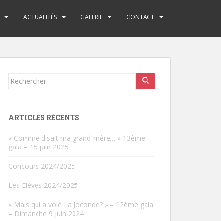
ACTUALITÉS
GALERIE
CONTACT
Rechercher...
ARTICLES RÉCENTS
« Comme disait ma grand-mère… » 13ème
gala – 15 juin 2025
Concours 2024/2025
Les Elèves 2024/2025
« Mais qui a volé La Joconde? » – 12ème gala
– Dimanche 9 juin 2024