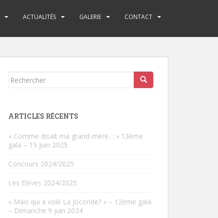
ACTUALITÉS
GALERIE
CONTACT
Rechercher...
ARTICLES RÉCENTS
« Comme disait ma grand-mère… » 13ème
gala – 15 juin 2025
Concours 2024/2025
Les Elèves 2024/2025
« Mais qui a volé La Joconde? » – 12ème gala
– Dimanche 9 juin 2024