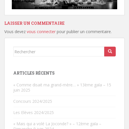
LAISSER UN COMMENTAIRE
Vous devez
vous connecter
pour publier un commentaire.
Rechercher...
ARTICLES RÉCENTS
« Comme disait ma grand-mère… » 13ème gala – 15
juin 2025
Concours 2024/2025
Les Elèves 2024/2025
« Mais qui a volé La Joconde? » – 12ème gala –
Dimanche 9 juin 2024