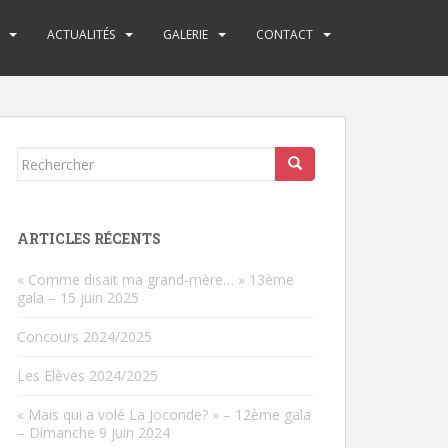
ACTUALITÉS
GALERIE
CONTACT
Rechercher...
ARTICLES RÉCENTS
« Comme disait ma grand-mère… » 13ème
gala – 15 juin 2025
Concours 2024/2025
Les Elèves 2024/2025
« Mais qui a volé La Joconde? » – 12ème gala
– Dimanche 9 juin 2024