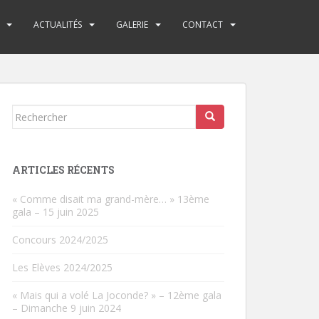
ACTUALITÉS
GALERIE
CONTACT
Rechercher...
ARTICLES RÉCENTS
« Comme disait ma grand-mère… » 13ème
gala – 15 juin 2025
Concours 2024/2025
Les Elèves 2024/2025
« Mais qui a volé La Joconde? » – 12ème gala
– Dimanche 9 juin 2024