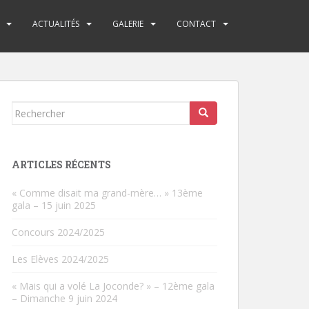
ACTUALITÉS
GALERIE
CONTACT
Rechercher...
ARTICLES RÉCENTS
« Comme disait ma grand-mère… » 13ème
gala – 15 juin 2025
Concours 2024/2025
Les Elèves 2024/2025
« Mais qui a volé La Joconde? » – 12ème gala
– Dimanche 9 juin 2024