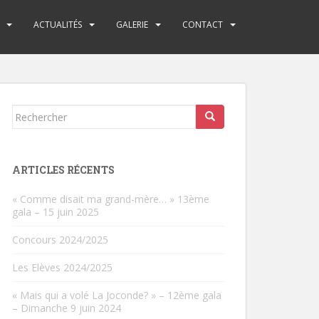
ACTUALITÉS
GALERIE
CONTACT
Rechercher...
ARTICLES RÉCENTS
« Comme disait ma grand-mère… » 13ème
gala – 15 juin 2025
Concours 2024/2025
Les Elèves 2024/2025
« Mais qui a volé La Joconde? » – 12ème gala
– Dimanche 9 juin 2024