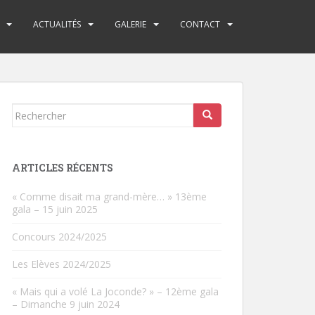
ACTUALITÉS
GALERIE
CONTACT
Rechercher...
ARTICLES RÉCENTS
« Comme disait ma grand-mère… » 13ème
gala – 15 juin 2025
Concours 2024/2025
Les Elèves 2024/2025
« Mais qui a volé La Joconde? » – 12ème gala
– Dimanche 9 juin 2024