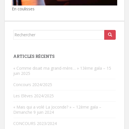
En coulisses
Rechercher...
ARTICLES RÉCENTS
« Comme disait ma grand-mère… » 13ème gala – 15
juin 2025
Concours 2024/2025
Les Elèves 2024/2025
« Mais qui a volé La Joconde? » – 12ème gala –
Dimanche 9 juin 2024
CONCOURS 2023/2024