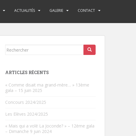
ACTUALITÉS
GALERIE
CONTACT
Rechercher...
ARTICLES RÉCENTS
« Comme disait ma grand-mère… » 13ème
gala – 15 juin 2025
Concours 2024/2025
Les Elèves 2024/2025
« Mais qui a volé La Joconde? » – 12ème gala
– Dimanche 9 juin 2024