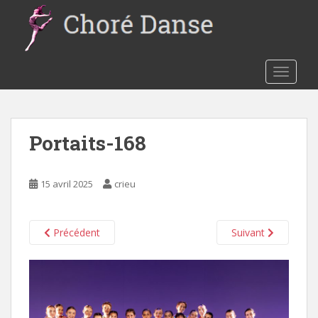
S
k
i
p
t
TOGGLE
o
m
a
Portaits-168
i
n
c
15 avril 2025
crieu
o
n
t
Précédent
Suivant
e
n
t