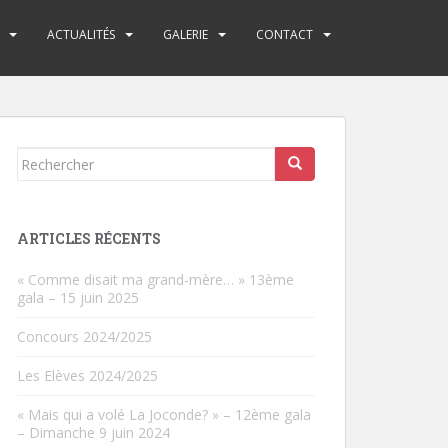
ACTUALITÉS
GALERIE
CONTACT
Rechercher...
ARTICLES RÉCENTS
« Comme disait ma grand-mère… » 13ème
gala – 15 juin 2025
Concours 2024/2025
Les Elèves 2024/2025
« Mais qui a volé La Joconde? » – 12ème gala
– Dimanche 9 juin 2024