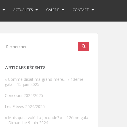
ACTUALITÉS
GALERIE
CONTACT
Rechercher...
ARTICLES RÉCENTS
« Comme disait ma grand-mère… » 13ème
gala – 15 juin 2025
Concours 2024/2025
Les Elèves 2024/2025
« Mais qui a volé La Joconde? » – 12ème gala
– Dimanche 9 juin 2024