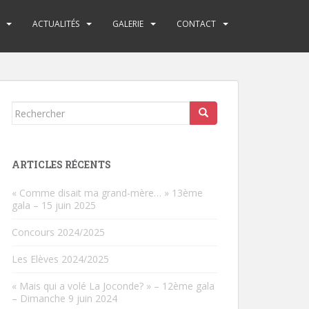
ACTUALITÉS
GALERIE
CONTACT
Rechercher...
ARTICLES RÉCENTS
« Comme disait ma grand-mère… » 13ème
gala – 15 juin 2025
Concours 2024/2025
Les Elèves 2024/2025
« Mais qui a volé La Joconde? » – 12ème gala
– Dimanche 9 juin 2024