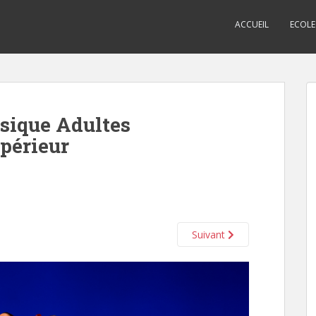
ACCUEIL
ECOLE
ssique Adultes
périeur
Suivant