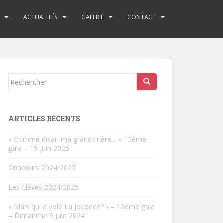
ACTUALITÉS
GALERIE
CONTACT
Rechercher...
ARTICLES RÉCENTS
« Comme disait ma grand-mère… » 13ème
gala – 15 juin 2025
Concours 2024/2025
Les Elèves 2024/2025
« Mais qui a volé La Joconde? » – 12ème gala
– Dimanche 9 juin 2024