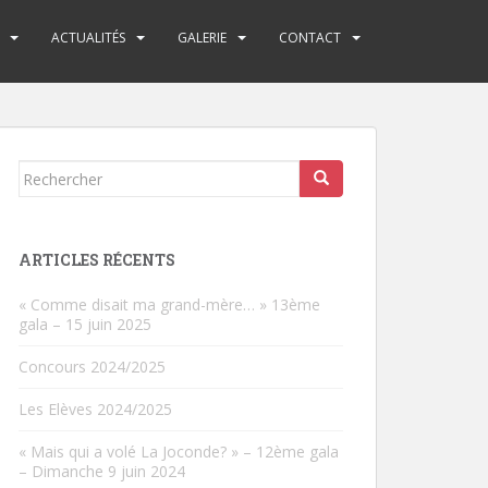
ACTUALITÉS
GALERIE
CONTACT
Rechercher...
ARTICLES RÉCENTS
« Comme disait ma grand-mère… » 13ème
gala – 15 juin 2025
Concours 2024/2025
Les Elèves 2024/2025
« Mais qui a volé La Joconde? » – 12ème gala
– Dimanche 9 juin 2024