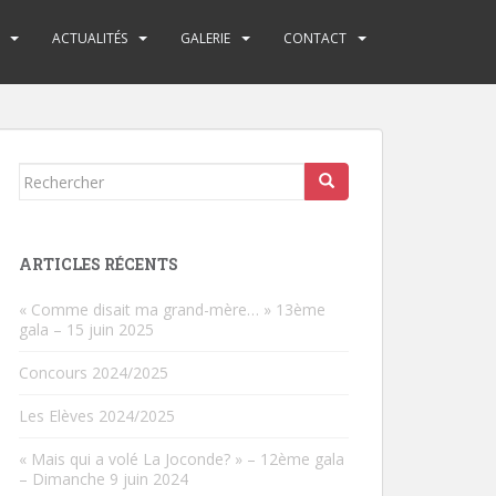
ACTUALITÉS
GALERIE
CONTACT
Rechercher...
ARTICLES RÉCENTS
« Comme disait ma grand-mère… » 13ème
gala – 15 juin 2025
Concours 2024/2025
Les Elèves 2024/2025
« Mais qui a volé La Joconde? » – 12ème gala
– Dimanche 9 juin 2024