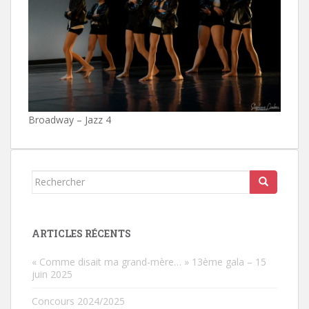
Broadway – Jazz 4
Rechercher...
ARTICLES RÉCENTS
« Comme disait ma grand-mère… » 13ème gala – 15
juin 2025
Concours 2024/2025