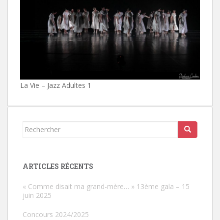
La Vie – Jazz Adultes 1
Rechercher...
ARTICLES RÉCENTS
« Comme disait ma grand-mère… » 13ème gala – 15
juin 2025
Concours 2024/2025