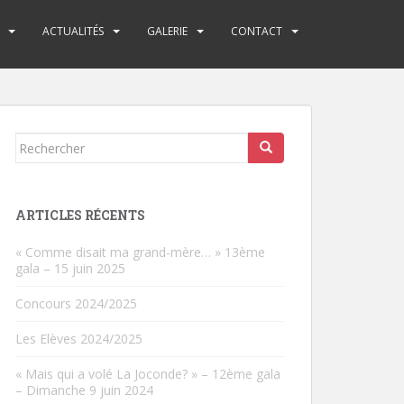
ACTUALITÉS
GALERIE
CONTACT
Rechercher...
ARTICLES RÉCENTS
« Comme disait ma grand-mère… » 13ème
gala – 15 juin 2025
Concours 2024/2025
Les Elèves 2024/2025
« Mais qui a volé La Joconde? » – 12ème gala
– Dimanche 9 juin 2024