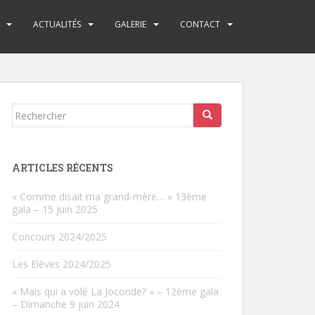
ACTUALITÉS
GALERIE
CONTACT
Rechercher...
ARTICLES RÉCENTS
« Comme disait ma grand-mère… » 13ème
gala – 15 juin 2025
Concours 2024/2025
Les Elèves 2024/2025
« Mais qui a volé La Joconde? » – 12ème gala
– Dimanche 9 juin 2024