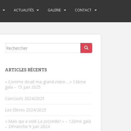
ACTUALITÉS
GALERIE
CONTACT
Rechercher...
ARTICLES RÉCENTS
« Comme disait ma grand-mère… » 13ème
gala – 15 juin 2025
Concours 2024/2025
Les Elèves 2024/2025
« Mais qui a volé La Joconde? » – 12ème gala
– Dimanche 9 juin 2024