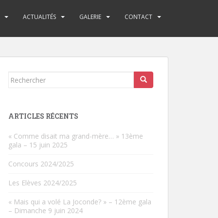
ACTUALITÉS
GALERIE
CONTACT
Rechercher...
ARTICLES RÉCENTS
« Comme disait ma grand-mère… » 13ème
gala – 15 juin 2025
Concours 2024/2025
Les Elèves 2024/2025
« Mais qui a volé La Joconde? » – 12ème gala
– Dimanche 9 juin 2024