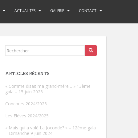
ACTUALITÉS
GALERIE
CONTACT
Rechercher...
ARTICLES RÉCENTS
« Comme disait ma grand-mère… » 13ème
gala – 15 juin 2025
Concours 2024/2025
Les Elèves 2024/2025
« Mais qui a volé La Joconde? » – 12ème gala
– Dimanche 9 juin 2024