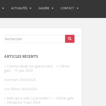
ACTUALITÉS
GALERIE
CONTACT
Rechercher...
ARTICLES RÉCENTS
« Comme disait ma grand-mère… » 13ème
gala – 15 juin 2025
Concours 2024/2025
Les Elèves 2024/2025
« Mais qui a volé La Joconde? » – 12ème gala
– Dimanche 9 juin 2024