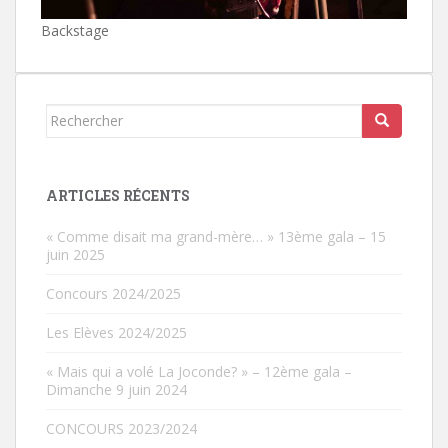
Backstage
Rechercher...
ARTICLES RÉCENTS
« Comme disait ma grand-mère… » 13ème gala – 15
juin 2025
Concours 2024/2025
Les Elèves 2024/2025
« Mais qui a volé La Joconde? » – 12ème gala –
Dimanche 9 juin 2024
CONCOURS 2023/2024