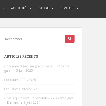
ACTUALITÉS
GALERIE
CONTACT
Rechercher...
ARTICLES RÉCENTS
« Comme disait ma grand-mère… » 13ème
gala – 15 juin 2025
Concours 2024/2025
Les Elèves 2024/2025
« Mais qui a volé La Joconde? » – 12ème gala
– Dimanche 9 juin 2024